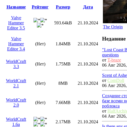
Название
Рейтинг
Размер
Дата
Valve
Hammer
593.64kB
21.10.2024
The Origin
Editor 3.5
Недавние
Valve
Hammer
(Нет)
1.84MB
21.10.2024
Editor 3.4
"Lost Coast 
questions
от
T-braze
WorldCraft
(Нет)
1.75MB
21.10.2024
06 Авг 2026,
3.3
Scent of Ashe
от
ComDoll
WorldCraft
(Нет)
8MB
21.10.2024
06 Авг 2026,
2.1
Создание ст
WorldCraft
базе всеми 
(Нет)
7.66MB
21.10.2024
2.0
роблокса
от
HalfArchi
04 Авг 2026,
WorldCraft
2.17MB
21.10.2024
1.6a
Is there any 