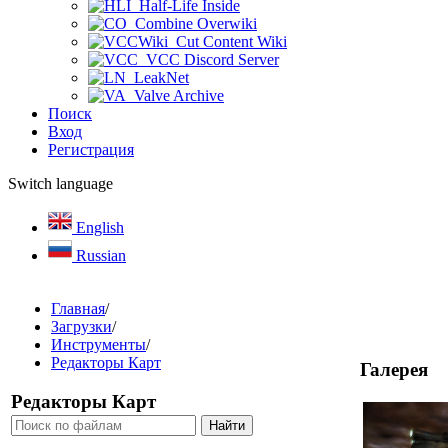
Half-Life Inside
Combine Overwiki
Cut Content Wiki
VCC Discord Server
LeakNet
Valve Archive
Поиск
Вход
Регистрация
Switch language
English
Russian
Главная
/
Загрузки
/
Инструменты
/
Редакторы Карт
Галерея
Редакторы Карт