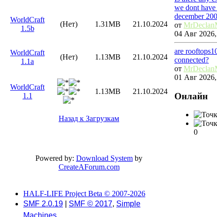
we dont have 
december 20
WorldCraft
(Нет)
1.31MB
21.10.2024
от
MrDeclan
1.5b
04 Авг 2026,
are rooftops1
WorldCraft
(Нет)
1.13MB
21.10.2024
connected?
1.1a
от
MrDeclan
01 Авг 2026,
WorldCraft
1.13MB
21.10.2024
Онлайн
1.1
Назад к Загрузкам
0
Powered by:
Download System
by
CreateAForum.com
HALF-LIFE Project Beta © 2007-2026
SMF 2.0.19
|
SMF © 2017
,
Simple
Machines