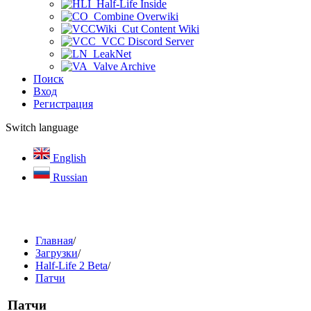
Half-Life Inside
Combine Overwiki
Cut Content Wiki
VCC Discord Server
LeakNet
Valve Archive
Поиск
Вход
Регистрация
Switch language
English
Russian
Главная
/
Загрузки
/
Half-Life 2 Beta
/
Патчи
Патчи