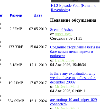
HL2 Episode Four (Return to
Ravenholm)
нг
Размер
Дата
Недавние обсуждения
2.32MB
02.05.2019
Scent of Ashes
от
super_toy1
Сегодня
в 09:51:35
133.33kB
15.04.2017
Создание сторилайна беты на
базе всеми ненавидимого
роблокса
от
HalfArchive
04 Авг 2026, 19:46:34
3.18MB
17.11.2019
Is there any explaination why
we dont have map files before
december 2000?
19.21MB
17.07.2017
от
MrDeclanMan2
04 Авг 2026, 01:08:11
are rooftops10 and sniper_029
534.09MB
16.11.2024
connected?
от
MrDeclanMan2