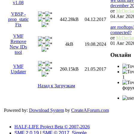
we dont have
v1.08
december 2
от
MrDecla
VBSP -
04 Авг 2026
prop_static
442.28kB
04.12.2017
Fix
are rooftop
connected?
VMF
от
MrDecla
Remove
01 Авг 2026
4kB
19.08.2024
New IDs
tool
Онлайн
VMF
260.15kB
21.05.2017
Updater
1
Назад к Загрузкам
фору
Powered by:
Download System
by
CreateAForum.com
HALF-LIFE Project Beta © 2007-2026
SMF 2.0.19
|
SMF © 2017
,
Simple