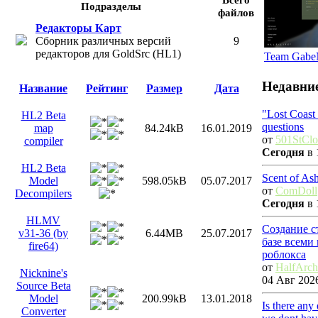
Подразделы
файлов
Редакторы Карт
Сборник различных версий
9
редакторов для GoldSrc (HL1)
Team Gab
Недавни
Название
Рейтинг
Размер
Дата
"Lost Coast
HL2 Beta
questions
map
84.24kB
16.01.2019
от
501StCl
compiler
Сегодня
в 
HL2 Beta
Scent of As
Model
598.05kB
05.07.2017
от
ComDoll
Decompilers
Сегодня
в 
HLMV
Создание с
v31-36 (by
6.44MB
25.07.2017
базе всеми
fire64)
роблокса
от
HalfArch
Nicknine's
04 Авг 2026
Source Beta
Model
200.99kB
13.01.2018
Is there any
Converter