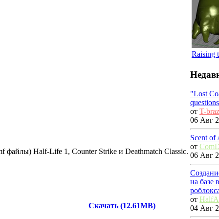
Raising 
Недав
"Lost Co
questions
от
T-bra
06 Авг 2
Scent of
от
ComD
айлы) Half-Life 1, Counter Strike и Deathmatch Classic.
06 Авг 2
Создани
на базе
роблокс
от
HalfA
Скачать (12.61MB)
04 Авг 2