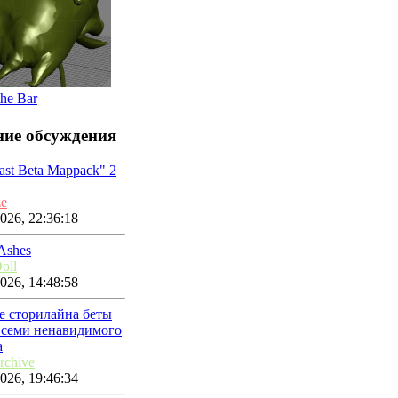
the Bar
ние обсуждения
ast Beta Mappack" 2
ze
026, 22:36:18
 Ashes
oll
026, 14:48:58
е сторилайна беты
 всеми ненавидимого
а
rchive
026, 19:46:34