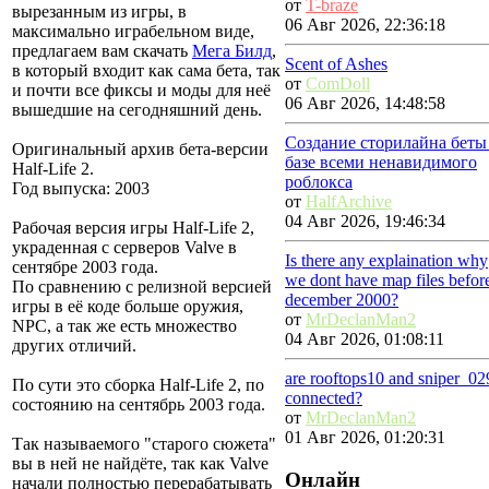
от
T-braze
вырезанным из игры, в
06 Авг 2026, 22:36:18
максимально играбельном виде,
предлагаем вам скачать
Мега Билд
,
Scent of Ashes
в который входит как сама бета, так
от
ComDoll
и почти все фиксы и моды для неё
06 Авг 2026, 14:48:58
вышедшие на сегодняшний день.
Создание сторилайна беты
Оригинальный архив бета-версии
базе всеми ненавидимого
Half-Life 2.
роблокса
Год выпуска: 2003
от
HalfArchive
04 Авг 2026, 19:46:34
Рабочая версия игры Half-Life 2,
украденная с серверов Valve в
Is there any explaination why
сентябре 2003 года.
we dont have map files befor
По сравнению с релизной версией
december 2000?
игры в её коде больше оружия,
от
MrDeclanMan2
NPC, а так же есть множество
04 Авг 2026, 01:08:11
других отличий.
are rooftops10 and sniper_02
По сути это сборка Half-Life 2, по
connected?
состоянию на сентябрь 2003 года.
от
MrDeclanMan2
01 Авг 2026, 01:20:31
Так называемого "старого сюжета"
вы в ней не найдёте, так как Valve
Онлайн
начали полностью перерабатывать