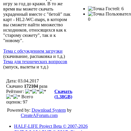
игру за год до кражи. В то же
Гостей: 6
время вы можете скачать
Пользовател
украденный вместе с "бетой" пак
0
карт - HL2-WC-maps, в котором
вы сможете найти множество
исходников, относящихся как к
"старому сюжету", так и к
"новому".
Тема с обсуждением загрузки
(скачивание, распаковка и т.д.)
Тема для технических вопросов
(запуск, вылеты и т.д.)
Дата: 03.04.2017
Скачано
172104
разa
Рейтинг:
Скачать
Всего
(1.38GB)
оценок: 97
Powered by:
Download System
by
CreateAForum.com
HALF-LIFE Project Beta © 2007-2026