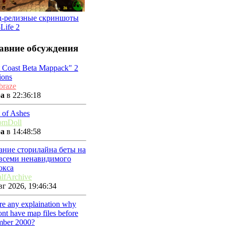
д-релизные скриншоты
-Life 2
авние обсуждения
t Coast Beta Mappack" 2
ions
braze
ра
в 22:36:18
 of Ashes
omDoll
ра
в 14:48:58
ание сторилайна беты на
 всеми ненавидимого
окса
lfArchive
г 2026, 19:46:34
ere any explaination why
nt have map files before
mber 2000?