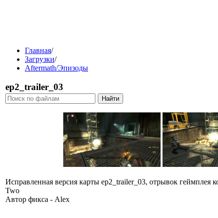
Главная
/
Загрузки
/
Aftermath/Эпизоды
ep2_trailer_03
Исправленная версия карты ep2_trailer_03, отрывок геймплея ко
Two
Автор фикса - Alex