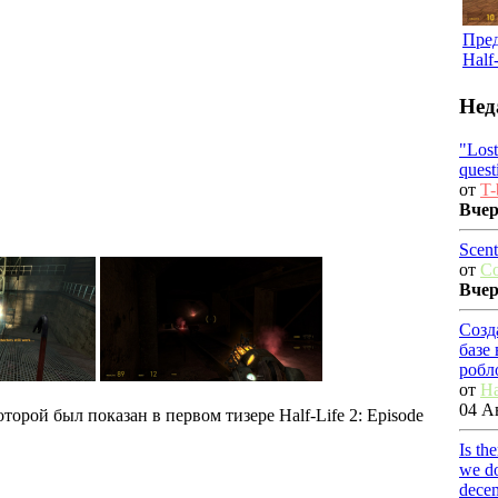
Пре
Half
Нед
"Los
quest
от
T-
Вче
Scent
от
C
Вче
Созд
базе
робл
от
Ha
04 Ав
торой был показан в первом тизере Half-Life 2: Episode
Is th
we do
dece