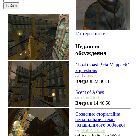
Интересности
Недавние
обсуждения
"Lost Coast Beta Mappack"
2 questions
от
T-braze
Вчера
в 22:36:18
Scent of Ashes
от
ComDoll
Вчера
в 14:48:58
Создание сторилайна
беты на базе всеми
ненавидимого роблокса
от
HalfArchive
04 Авг 2026, 19:46:34