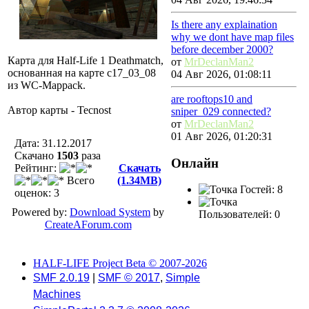
Is there any explaination
why we dont have map files
before december 2000?
Карта для Half-Life 1 Deathmatch,
от
MrDeclanMan2
основанная на карте c17_03_08
04 Авг 2026, 01:08:11
из WC-Mappack.
are rooftops10 and
Автор карты - Tecnost
sniper_029 connected?
от
MrDeclanMan2
01 Авг 2026, 01:20:31
Дата: 31.12.2017
Скачано
1503
разa
Онлайн
Рейтинг:
Скачать
Всего
(1.34MB)
Гостей: 8
оценок: 3
Powered by:
Download System
by
Пользователей: 0
CreateAForum.com
HALF-LIFE Project Beta © 2007-2026
SMF 2.0.19
|
SMF © 2017
,
Simple
Machines