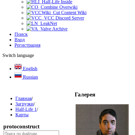
Half-Life Inside
Combine Overwiki
Cut Content Wiki
VCC Discord Server
LeakNet
Valve Archive
Поиск
Вход
Регистрация
Switch language
English
Russian
Галерея
Главная
/
Загрузки
/
Half-Life 1
/
Карты
protoconstruct