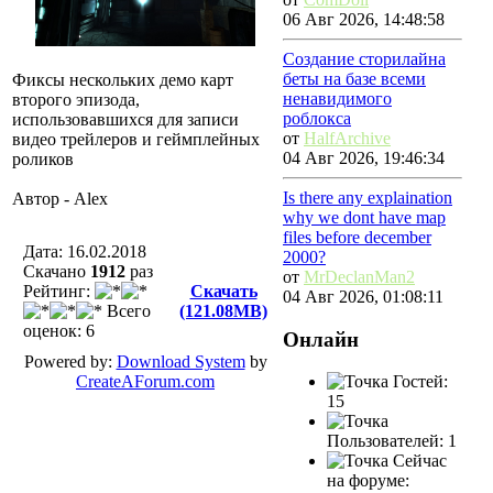
06 Авг 2026, 14:48:58
Создание сторилайна
беты на базе всеми
Фиксы нескольких демо карт
ненавидимого
второго эпизода,
роблокса
использовавшихся для записи
от
HalfArchive
видео трейлеров и геймплейных
04 Авг 2026, 19:46:34
роликов
Is there any explaination
Автор - Alex
why we dont have map
files before december
Дата: 16.02.2018
2000?
Скачано
1912
раз
от
MrDeclanMan2
Рейтинг:
Скачать
04 Авг 2026, 01:08:11
Всего
(121.08MB)
оценок: 6
Онлайн
Powered by:
Download System
by
CreateAForum.com
Гостей:
15
Пользователей: 1
Сейчас
на форуме: