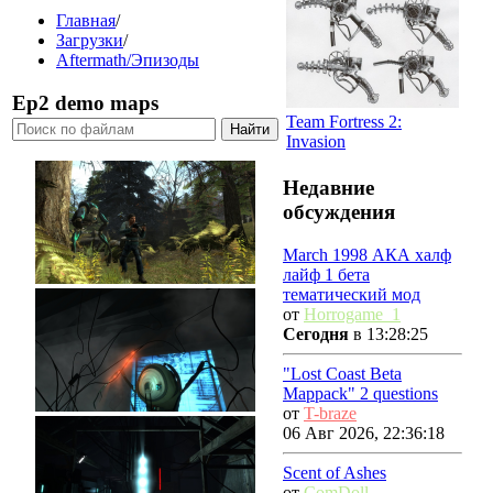
Главная
/
Загрузки
/
Aftermath/Эпизоды
Ep2 demo maps
Team Fortress 2:
Invasion
Недавние
обсуждения
March 1998 АКА халф
лайф 1 бета
тематический мод
от
Horrogame_1
Сегодня
в 13:28:25
"Lost Coast Beta
Mappack" 2 questions
от
T-braze
06 Авг 2026, 22:36:18
Scent of Ashes
от
ComDoll