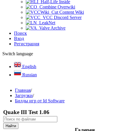
Half-Life Inside
Combine Overwiki
Cut Content Wiki
VCC Discord Server
LeakNet
Valve Archive
Поиск
Вход
Регистрация
Switch language
English
Russian
Главная
/
Загрузки
/
Билды игр от Id Software
Quake III Test 1.06
Галерея