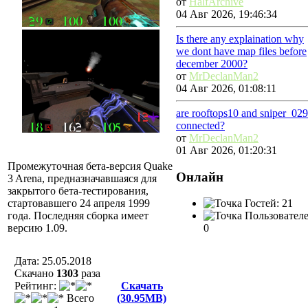
от
HalfArchive
04 Авг 2026, 19:46:34
Is there any explaination why
we dont have map files before
december 2000?
от
MrDeclanMan2
04 Авг 2026, 01:08:11
are rooftops10 and sniper_029
connected?
от
MrDeclanMan2
01 Авг 2026, 01:20:31
Промежуточная бета-версия Quake
Онлайн
3 Arena, предназначавшаяся для
закрытого бета-тестирования,
Гостей: 21
стартовавшего 24 апреля 1999
Пользователе
года. Последняя сборка имеет
0
версию 1.09.
Дата: 25.05.2018
Скачано
1303
разa
Рейтинг:
Скачать
Всего
(30.95MB)