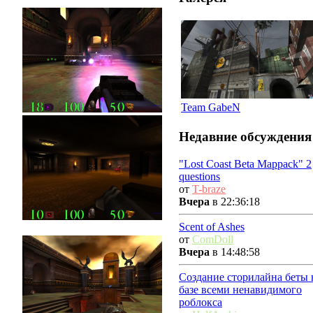
Team GabeN
Недавние обсуждения
"Lost Coast Beta Mappack" 2
questions
от
T-braze
Вчера
в 22:36:18
Scent of Ashes
от
ComDoll
Вчера
в 14:48:58
Создание сторилайна беты 
базе всеми ненавидимого
роблокса