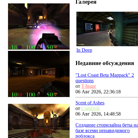
Галерея
In Deep
Недавние обсуждения
"Lost Coast Beta Mappack" 2
questions
от
T-braze
06 Авг 2026, 22:36:18
Scent of Ashes
от
ComDoll
06 Авг 2026, 14:48:58
Создание сторилайна беты н
базе всеми ненавидимого
роблокса