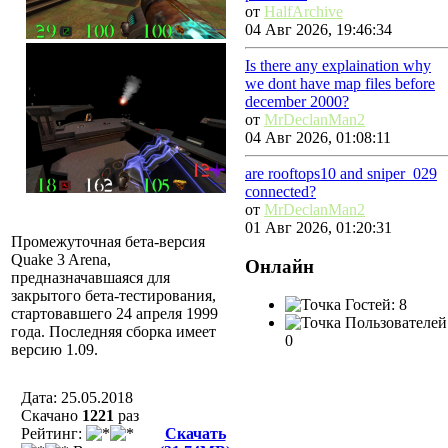
от
HalfArchive
04 Авг 2026, 19:46:34
Is there any explaination why
we dont have map files before
december 2000?
от
MrDeclanMan2
04 Авг 2026, 01:08:11
are rooftops10 and sniper_029
connected?
от
MrDeclanMan2
01 Авг 2026, 01:20:31
Промежуточная бета-версия
Quake 3 Arena,
Онлайн
предназначавшаяся для
закрытого бета-тестирования,
Гостей: 8
стартовавшего 24 апреля 1999
Пользователей
года. Последняя сборка имеет
0
версию 1.09.
Дата: 25.05.2018
Скачано
1221
раз
Рейтинг:
Скачать