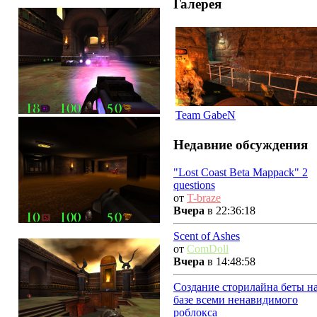
Галерея
Team GabeN
Недавние обсуждения
"Lost Coast Beta Mappack" 2
questions
от
T-braze
Вчера
в 22:36:18
Scent of Ashes
от
ComDoll
Вчера
в 14:48:58
Создание сторилайна беты н
базе всеми ненавидимого
роблокса