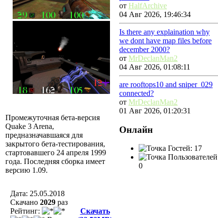
от
HalfArchive
04 Авг 2026, 19:46:34
Is there any explaination why
we dont have map files before
december 2000?
от
MrDeclanMan2
04 Авг 2026, 01:08:11
are rooftops10 and sniper_029
connected?
от
MrDeclanMan2
01 Авг 2026, 01:20:31
Промежуточная бета-версия
Quake 3 Arena,
Онлайн
предназначавшаяся для
закрытого бета-тестирования,
Гостей: 17
стартовавшего 24 апреля 1999
Пользователей
года. Последняя сборка имеет
0
версию 1.09.
Дата: 25.05.2018
Скачано
2029
раз
Рейтинг:
Скачать