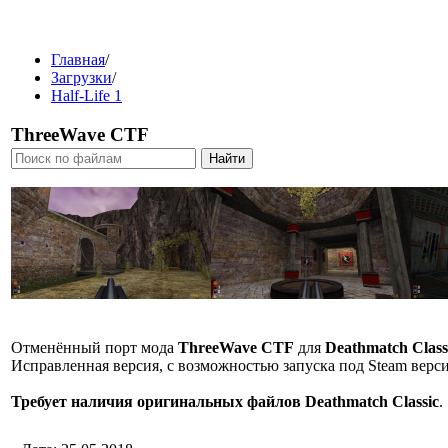
Главная
/
Загрузки
/
Half-Life 1
ThreeWave CTF
Отменённый порт мода
ThreeWave CTF
для
Deathmatch Class
Исправленная версия, с возможностью запуска под Steam версие
Требует наличия оригинальных файлов Deathmatch Classic
.