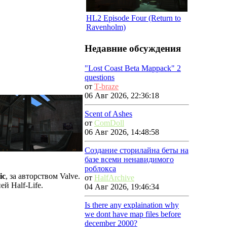
HL2 Episode Four (Return to
Ravenholm)
Недавние обсуждения
"Lost Coast Beta Mappack" 2
questions
от
T-braze
06 Авг 2026, 22:36:18
Scent of Ashes
от
ComDoll
06 Авг 2026, 14:48:58
Создание сторилайна беты на
базе всеми ненавидимого
роблокса
ic
, за авторством Valve.
от
HalfArchive
й Half-Life.
04 Авг 2026, 19:46:34
Is there any explaination why
we dont have map files before
december 2000?