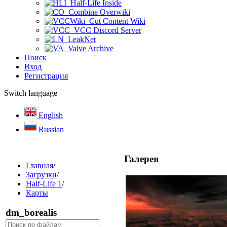
Half-Life Inside
Combine Overwiki
Cut Content Wiki
VCC Discord Server
LeakNet
Valve Archive
Поиск
Вход
Регистрация
Switch language
English
Russian
Галерея
Главная
/
Загрузки
/
Half-Life 1
/
Карты
dm_borealis