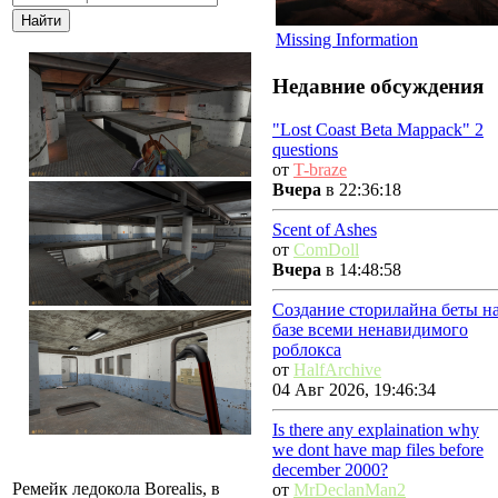
Missing Information
Недавние обсуждения
"Lost Coast Beta Mappack" 2
questions
от
T-braze
Вчера
в 22:36:18
Scent of Ashes
от
ComDoll
Вчера
в 14:48:58
Создание сторилайна беты н
базе всеми ненавидимого
роблокса
от
HalfArchive
04 Авг 2026, 19:46:34
Is there any explaination why
we dont have map files before
december 2000?
Ремейк ледокола Borealis, в
от
MrDeclanMan2