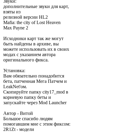
Звуки:
дополнительные звуки для карт,
взяты из
релизной версии HL2
Mafia: the city of Lost Heaven
Max Payne 2
Исходники карт так же могут
быть найдены в архиве, вы
можете использовать их в своих
модах с указанием автора
оригинального фикса.
Установка:
Вам обязательно понадобится
бета, патченная Мега Патчем и
LeakNet'ом.
Скопируйте папку city17_mod в
корневую папку беты и
запускайте через Mod Launcher
Автор - Витой
Большое спасибо людям
помогавшим мне с этим фиксом:
2R1Zt - модели