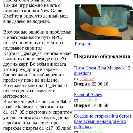
Так же игру можно начать с
помощью кнопки New Game.
Имейте в виду, что данный мод
ещё далеко не доделан.
Возможные ошибки и проблемы:
Не загораживайте путь NPC,
иначе они встанут намертво и
Prospero
поломают скрипты.
Карта d1_garage_01 иногда может
Недавние обсуждения
вылетать при переходе на неё с
других карт. Во всём виновата
"Lost Coast Beta Mappack" 2
энтия phys_spring в гараже
questions
броневиков. Способов решить
от
T-braze
проблему пока не найдено.
Вчера
в 22:36:18
Возможен вылет на d1_terminal
после сцены со скаутом и
Scent of Ashes
метрокопом.
от
ComDoll
В папке /maps/Custom controllable
Вчера
в 14:48:58
manhack/ лежит версия карты
d1_c17_05 с кастомным скриптом
Создание сторилайна беты н
управления мэнхэком, но данная
базе всеми ненавидимого
версия карты вылетает при
роблокса
переходе с карты d1_c17_05 либо
от
HalfArchive