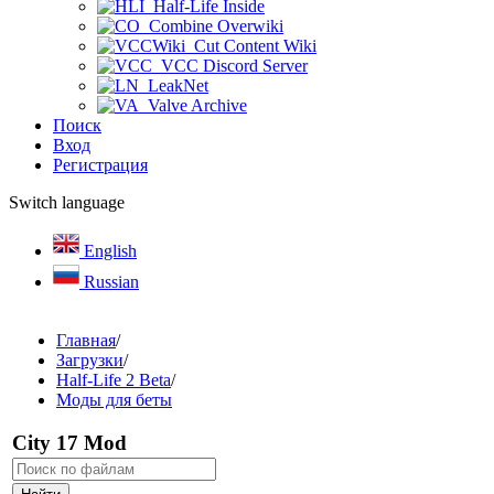
Half-Life Inside
Combine Overwiki
Cut Content Wiki
VCC Discord Server
LeakNet
Valve Archive
Поиск
Вход
Регистрация
Switch language
English
Russian
Главная
/
Загрузки
/
Half-Life 2 Beta
/
Моды для беты
City 17 Mod