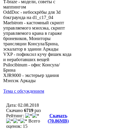
T-braze - модели, советы с
маппингом
OddDoc - небоскрёбы для 3d
бэкграунда на d1_c17_04
Maelstrom - кастомный скрипт
управляемого мэнхэка, скрипт
управляемого крана в гараже
броневиков, Мониторы
трансляции Консула/Брина,
эскалатор в здании Аркады
VXP - пофиксил кучу фишек кода
и неработавших вещей
Psilocibinum - офис Консула/
Брина
XJR9000 - экстерьер здания
Мэнхэк Аркады
Тема с обсуждением
Дата: 02.08.2018
Скачано
6719
раз
Рейтинг:
Скачать
Всего
(70.86MB)
оценок: 15