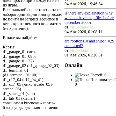
даже просто при выходе на ней
04 Авг 2026, 19:46:34
из игры.
В финальной сцене телепорта из
Is there any explaination why
лаборатории Барни иногда может
we dont have map files before
не пойти на scripted_sequence и
december 2000?
весь скрипт немного поломается
от
MrDeclanMan2
(не критично).
04 Авг 2026, 01:08:11
В паке вы найдёте:
are rooftops10 and sniper_029
connected?
Карты:
от
MrDeclanMan2
d1_garage_01 (микс
01 Авг 2026, 01:20:31
d1_garage_01_08 и
d1_garage_01_32)
Онлайн
d1_garage_02 (d1_garage_02_03)
d1_terminal_01
Гостей: 6
(d1_terminal_01_40)
Пользователей
d1_c17_04 (c17_04_41)
0
d1_c17_05 (микс arcade_05 и
arcade_06)
d1_steam_01 (subt)
d1_lab_01 (kleiner)
consulcast и breencast - карты-
бэкграунды для главного меню