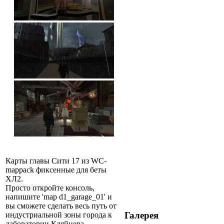
Карты главы Сити 17 из WC-
mappack фиксенные для беты
ХЛ2.
Просто откройте консоль,
напишите 'map d1_garage_01' и
вы сможете сделать весь путь от
Галерея
индустриальной зоны города к
лаборатории Кляйнера.