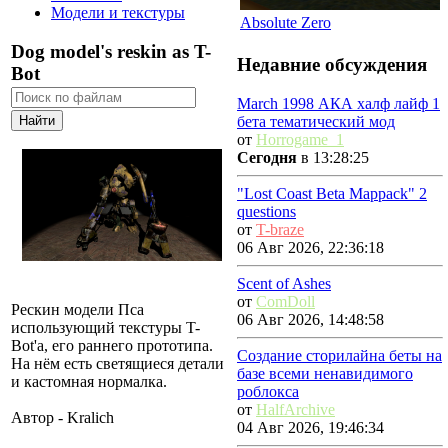
Модели и текстуры
Absolute Zero
Dog model's reskin as T-
Недавние обсуждения
Bot
March 1998 АКА халф лайф 1
бета тематический мод
от
Horrogame_1
Сегодня
в 13:28:25
"Lost Coast Beta Mappack" 2
questions
от
T-braze
06 Авг 2026, 22:36:18
Scent of Ashes
от
ComDoll
Рескин модели Пса
06 Авг 2026, 14:48:58
использующий текстуры T-
Bot'а, его раннего прототипа.
Создание сторилайна беты на
На нём есть светящиеся детали
базе всеми ненавидимого
и кастомная нормалка.
роблокса
от
HalfArchive
Автор - Kralich
04 Авг 2026, 19:46:34