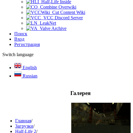
Half-Life Inside
Combine Overwiki
Cut Content Wiki
VCC Discord Server
LeakNet
Valve Archive
Поиск
Вход
Регистрация
Switch language
English
Russian
Галерея
Главная
/
Загрузки
/
Half-Life 2
/