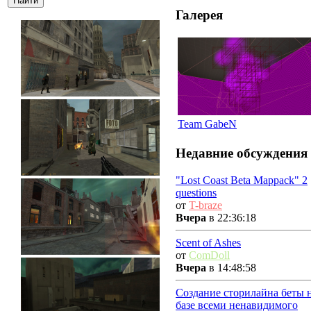
Галерея
Team GabeN
Недавние обсуждения
"Lost Coast Beta Mappack" 2
questions
от
T-braze
Вчера
в 22:36:18
Scent of Ashes
от
ComDoll
Вчера
в 14:48:58
Создание сторилайна беты 
базе всеми ненавидимого