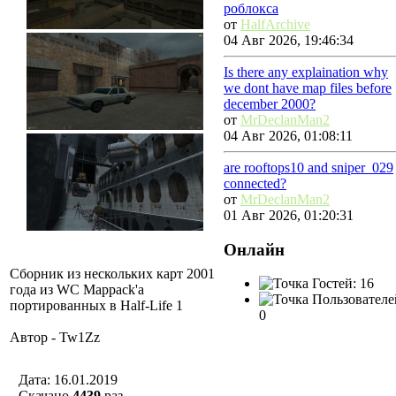
роблокса
от
HalfArchive
04 Авг 2026, 19:46:34
Is there any explaination why
we dont have map files before
december 2000?
от
MrDeclanMan2
04 Авг 2026, 01:08:11
are rooftops10 and sniper_029
connected?
от
MrDeclanMan2
01 Авг 2026, 01:20:31
Онлайн
Сборник из нескольких карт 2001
Гостей: 16
года из WC Mappack'а
Пользователе
портированных в Half-Life 1
0
Автор - Tw1Zz
Дата: 16.01.2019
Скачано
4439
раз