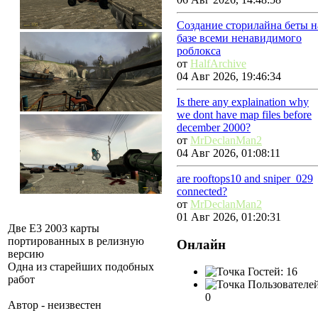
Создание сторилайна беты н
базе всеми ненавидимого
роблокса
от
HalfArchive
04 Авг 2026, 19:46:34
Is there any explaination why
we dont have map files before
december 2000?
от
MrDeclanMan2
04 Авг 2026, 01:08:11
are rooftops10 and sniper_029
connected?
от
MrDeclanMan2
01 Авг 2026, 01:20:31
Две Е3 2003 карты
портированных в релизную
Онлайн
версию
Одна из старейших подобных
Гостей: 16
работ
Пользователей
0
Автор - неизвестен