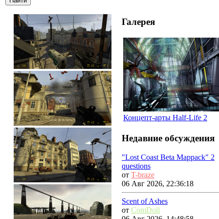
Галерея
Концепт-арты Half-Life 2
Недавние обсуждения
"Lost Coast Beta Mappack" 2
questions
от
T-braze
06 Авг 2026, 22:36:18
Scent of Ashes
от
ComDoll
06 Авг 2026, 14:48:58