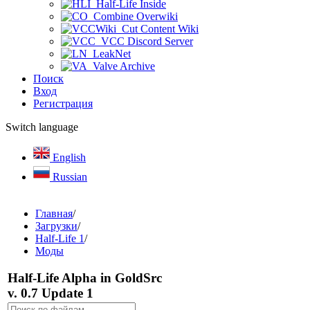
Half-Life Inside
Combine Overwiki
Cut Content Wiki
VCC Discord Server
LeakNet
Valve Archive
Поиск
Вход
Регистрация
Switch language
English
Russian
Главная
/
Загрузки
/
Half-Life 1
/
Моды
Half-Life Alpha in GoldSrc
v. 0.7 Update 1