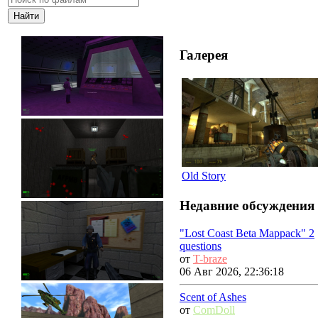
Галерея
Old Story
Недавние обсуждения
"Lost Coast Beta Mappack" 2
questions
от
T-braze
06 Авг 2026, 22:36:18
Scent of Ashes
от
ComDoll