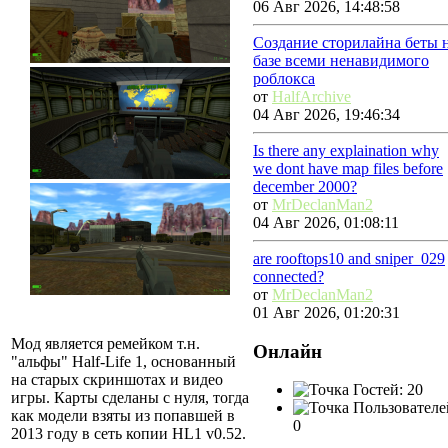
06 Авг 2026, 14:48:58
Создание сторилайна беты 
базе всеми ненавидимого
роблокса
от
HalfArchive
04 Авг 2026, 19:46:34
Is there any explaination why
we dont have map files before
december 2000?
от
MrDeclanMan2
04 Авг 2026, 01:08:11
are rooftops10 and sniper_029
connected?
от
MrDeclanMan2
01 Авг 2026, 01:20:31
Мод является ремейком т.н.
Онлайн
"альфы" Half-Life 1, основанный
на старых скриншотах и видео
Гостей: 20
игры. Карты сделаны с нуля, тогда
Пользователе
как модели взяты из попавшей в
0
2013 году в сеть копии HL1 v0.52.