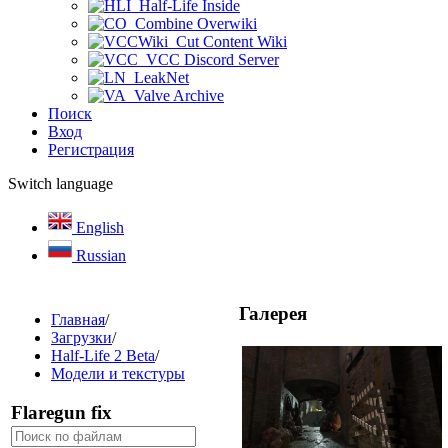
Half-Life Inside
Combine Overwiki
Cut Content Wiki
VCC Discord Server
LeakNet
Valve Archive
Поиск
Вход
Регистрация
Switch language
English
Russian
Галерея
Главная
/
Загрузки
/
Half-Life 2 Beta
/
Модели и текстуры
Flaregun fix