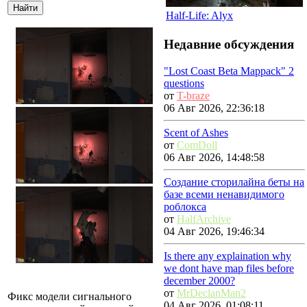
Half-Life: Alyx
Недавние обсуждения
"Lost Coast Beta Mappack" 2
questions
от
T-braze
06 Авг 2026, 22:36:18
Scent of Ashes
от
ComDoll
06 Авг 2026, 14:48:58
Создание сторилайна беты на
базе всеми ненавидимого
роблокса
от
HalfArchive
04 Авг 2026, 19:46:34
Is there any explaination why
we dont have map files before
december 2000?
от
MrDeclanMan2
Фикс модели сигнального
04 Авг 2026, 01:08:11