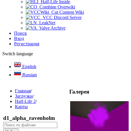
Half-Life Inside
Combine Overwiki
Cut Content Wiki
VCC Discord Server
LeakNet
Valve Archive
Поиск
Вход
Регистрация
Switch language
English
Russian
Главная
/
Галерея
Загрузки
/
Half-Life 2
/
Карты
d1_alpha_ravenholm