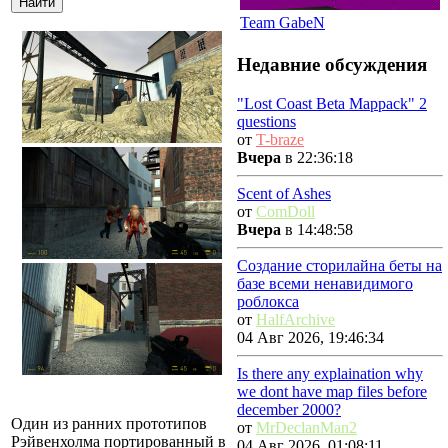
Team GabeN
Недавние обсуждения
"Lost Coast Beta Mappack" 2
questions
от
T-braze
Вчера
в 22:36:18
Scent of Ashes
от
ComDoll
Вчера
в 14:48:58
Создание сторилайна беты на
базе всеми ненавидимого
роблокса
от
HalfArchive
04 Авг 2026, 19:46:34
Is there any explaination why
we dont have map files before
december 2000?
Один из ранних прототипов
от
MrDeclanMan2
Рэйвенхолма портированный в
04 Авг 2026, 01:08:11