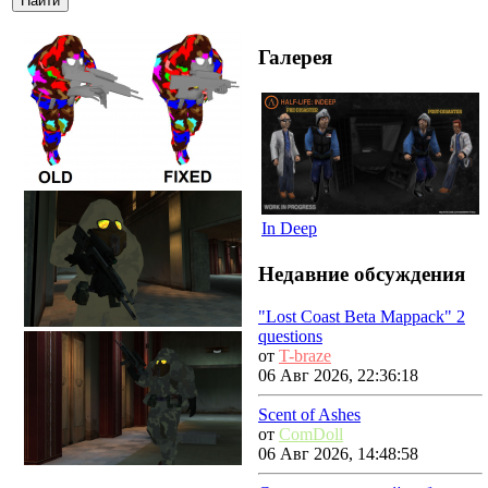
Галерея
In Deep
Недавние обсуждения
"Lost Coast Beta Mappack" 2
questions
от
T-braze
06 Авг 2026, 22:36:18
Scent of Ashes
от
ComDoll
06 Авг 2026, 14:48:58