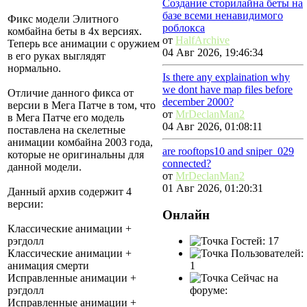
Создание сторилайна беты на
базе всеми ненавидимого
Фикс модели Элитного
роблокса
комбайна беты в 4х версиях.
от
HalfArchive
Теперь все анимации с оружием
04 Авг 2026, 19:46:34
в его руках выглядят
нормально.
Is there any explaination why
we dont have map files before
Отличие данного фикса от
december 2000?
версии в Мега Патче в том, что
от
MrDeclanMan2
в Мега Патче его модель
04 Авг 2026, 01:08:11
поставлена на скелетные
анимации комбайна 2003 года,
are rooftops10 and sniper_029
которые не оригинальны для
connected?
данной модели.
от
MrDeclanMan2
01 Авг 2026, 01:20:31
Данный архив содержит 4
версии:
Онлайн
Классические анимации +
Гостей: 17
рэгдолл
Пользователей:
Классические анимации +
1
анимация смерти
Сейчас на
Исправленные анимации +
форуме:
рэгдолл
Исправленные анимации +