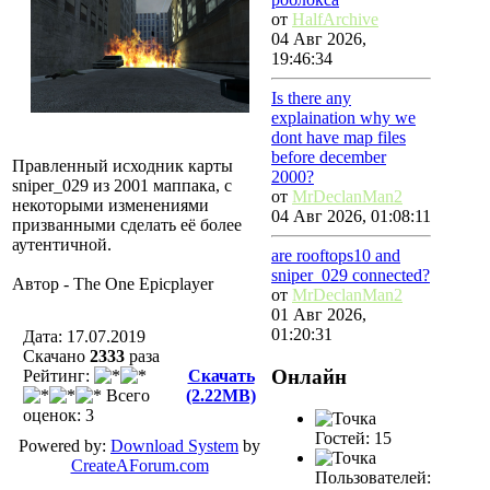
от
HalfArchive
04 Авг 2026,
19:46:34
Is there any
explaination why we
dont have map files
before december
Правленный исходник карты
2000?
sniper_029 из 2001 маппака, с
от
MrDeclanMan2
некоторыми изменениями
04 Авг 2026, 01:08:11
призванными сделать её более
аутентичной.
are rooftops10 and
sniper_029 connected?
Автор - The One Epicplayer
от
MrDeclanMan2
01 Авг 2026,
01:20:31
Дата: 17.07.2019
Скачано
2333
разa
Онлайн
Рейтинг:
Скачать
Всего
(2.22MB)
оценок: 3
Гостей: 15
Powered by:
Download System
by
CreateAForum.com
Пользователей: