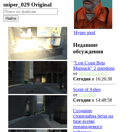
sniper_029 Original
Hyper mod
Недавние
обсуждения
"Lost Coast Beta
Mappack" 2 questions
от
501StCloneBoi
Сегодня
в 16:26:38
Scent of Ashes
от
ComDoll
Сегодня
в 14:48:58
Создание
сторилайна беты на
базе всеми
ненавидимого
роблокса