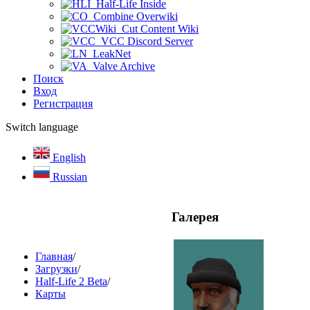
Half-Life Inside
Combine Overwiki
Cut Content Wiki
VCC Discord Server
LeakNet
Valve Archive
Поиск
Вход
Регистрация
Switch language
English
Russian
Галерея
Главная
/
Загрузки
/
Half-Life 2 Beta
/
Карты