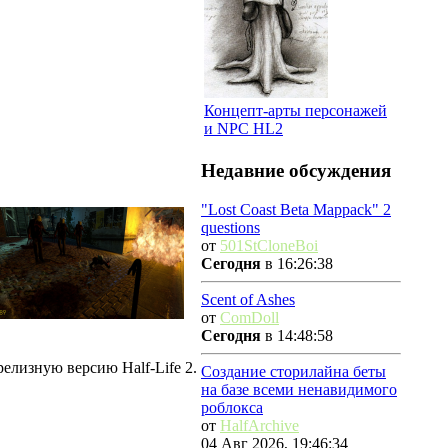
Концепт-арты персонажей
и NPC HL2
Недавние обсуждения
"Lost Coast Beta Mappack" 2
questions
от
501StCloneBoi
Сегодня
в 16:26:38
Scent of Ashes
от
ComDoll
Сегодня
в 14:48:58
елизную версию Half-Life 2.
Создание сторилайна беты
на базе всеми ненавидимого
роблокса
от
HalfArchive
04 Авг 2026, 19:46:34