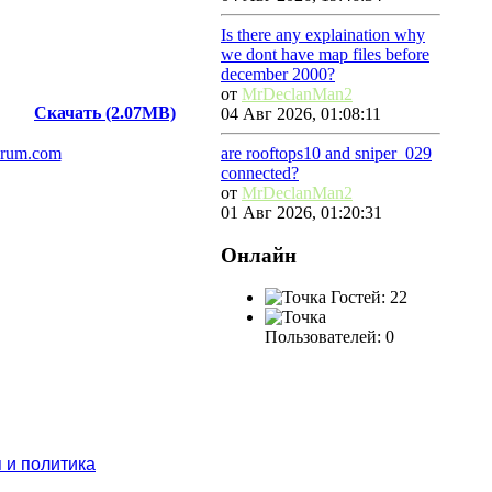
Is there any explaination why
we dont have map files before
december 2000?
от
MrDeclanMan2
Скачать (2.07MB)
04 Авг 2026, 01:08:11
orum.com
are rooftops10 and sniper_029
connected?
от
MrDeclanMan2
01 Авг 2026, 01:20:31
Онлайн
Гостей: 22
Пользователей: 0
 и политика