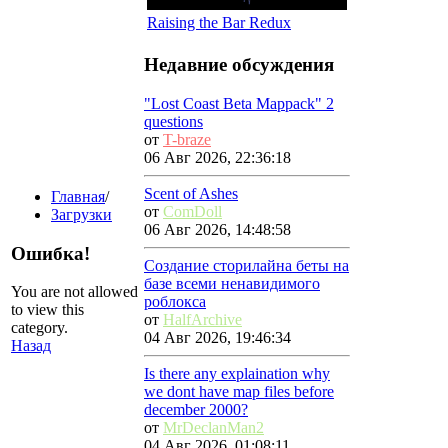
Raising the Bar Redux
Недавние обсуждения
"Lost Coast Beta Mappack" 2
questions
от
T-braze
06 Авг 2026, 22:36:18
Scent of Ashes
Главная
/
от
ComDoll
Загрузки
06 Авг 2026, 14:48:58
Ошибка!
Создание сторилайна беты на
базе всеми ненавидимого
You are not allowed
роблокса
to view this
от
HalfArchive
category.
04 Авг 2026, 19:46:34
Назад
Is there any explaination why
we dont have map files before
december 2000?
от
MrDeclanMan2
04 Авг 2026, 01:08:11