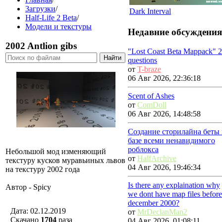
Загрузки
/
Dark Interval
Half-Life 2 Beta
/
Модели и текстуры
Недавние обсуждения
2002 Antlion gibs
"Lost Coast Beta Mappack" 2
questions
от
T-braze
06 Авг 2026, 22:36:18
Scent of Ashes
от
ComDoll
06 Авг 2026, 14:48:58
Создание сторилайна беты 
базе всеми ненавидимого
роблокса
Небольшой мод изменяющий
от
HalfArchive
текстуру кусков муравьиных львов
04 Авг 2026, 19:46:34
на текстуру 2002 года
Is there any explaination why
Автор - Spicy
we dont have map files before
december 2000?
Дата: 02.12.2019
от
MrDeclanMan2
Скачано
1704
разa
04 Авг 2026, 01:08:11