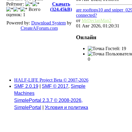
Рейтинг:
Скачать
Всего
(324.45kB)
are rooftops10 and sniper_02
оценок: 1
connected?
от
MrDeclanMan2
Powered by:
Download System
by
01 Авг 2026, 01:20:31
CreateAForum.com
Онлайн
Гостей: 19
Пользовател
0
HALF-LIFE Project Beta © 2007-2026
SMF 2.0.19
|
SMF © 2017
,
Simple
Machines
SimplePortal 2.3.7 © 2008-2026,
SimplePortal
|
Условия и политика