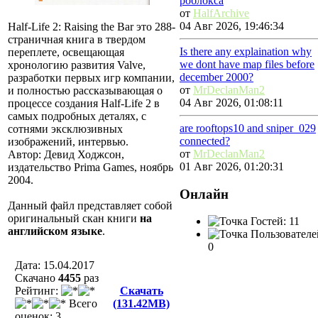
роблокса
от
HalfArchive
04 Авг 2026, 19:46:34
Half-Life 2: Raising the Bar это 288-
страничная книга в твердом
Is there any explaination why
переплете, освещающая
we dont have map files before
хронологию развития Valve,
december 2000?
разработки первых игр компании,
от
MrDeclanMan2
и полностью рассказывающая о
04 Авг 2026, 01:08:11
процессе создания Half-Life 2 в
самых подробных деталях, с
are rooftops10 and sniper_029
сотнями эксклюзивных
connected?
изображений, интервью.
от
MrDeclanMan2
Автор: Девид Ходжсон,
01 Авг 2026, 01:20:31
издательство Prima Games, ноябрь
2004.
Онлайн
Данный файл представляет собой
оригинальный скан книги
на
Гостей: 11
английском языке
.
Пользователе
0
Дата: 15.04.2017
Скачано
4455
раз
Рейтинг:
Скачать
Всего
(131.42MB)
оценок: 3