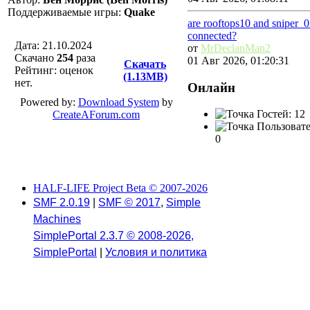
Поддерживаемые игры:
Quake
are rooftops10 and sniper_
connected?
Дата: 21.10.2024
от
MrDeclanMan2
Скачано
254
разa
01 Авг 2026, 01:20:31
Скачать
Рейтинг: оценок
(1.13MB)
нет.
Онлайн
Powered by:
Download System
by
Гостей: 12
CreateAForum.com
Пользовате
0
HALF-LIFE Project Beta © 2007-2026
SMF 2.0.19
|
SMF © 2017
,
Simple
Machines
SimplePortal 2.3.7 © 2008-2026,
SimplePortal
|
Условия и политика