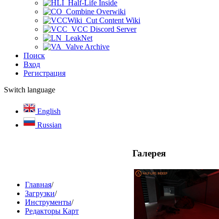
Half-Life Inside
Combine Overwiki
Cut Content Wiki
VCC Discord Server
LeakNet
Valve Archive
Поиск
Вход
Регистрация
Switch language
English
Russian
Галерея
Главная
/
Загрузки
/
Инструменты
/
Редакторы Карт