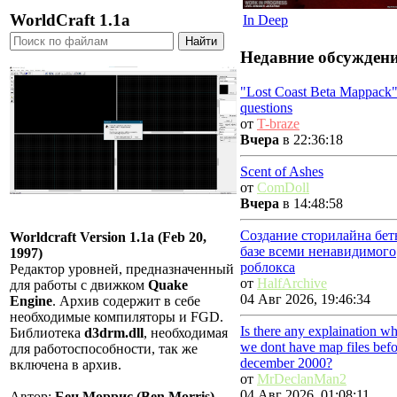
WorldCraft 1.1a
In Deep
Недавние обсужден
"Lost Coast Beta Mappack"
questions
от
T-braze
Вчера
в 22:36:18
Scent of Ashes
от
ComDoll
Вчера
в 14:48:58
Создание сторилайна бет
Worldcraft Version 1.1a (Feb 20,
базе всеми ненавидимого
1997)
роблокса
Редактор уровней, предназначенный
от
HalfArchive
для работы с движком
Quake
04 Авг 2026, 19:46:34
Engine
. Архив содержит в себе
необходимые компиляторы и FGD.
Is there any explaination w
Библиотека
d3drm.dll
, необходимая
we dont have map files befo
для работоспособности, так же
december 2000?
включена в архив.
от
MrDeclanMan2
04 Авг 2026, 01:08:11
Автор:
Бен Моррис (Ben Morris)