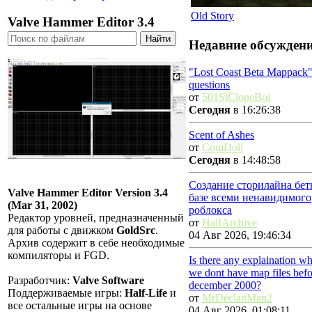
Old Story
Valve Hammer Editor 3.4
Недавние обсужден
"Lost Coast Beta Mappack"
questions
от
501StCloneBoi
Сегодня
в 16:26:38
Scent of Ashes
от
ComDoll
Сегодня
в 14:48:58
Создание сторилайна бет
Valve Hammer Editor Version 3.4
базе всеми ненавидимого
(Mar 31, 2002)
роблокса
Редактор уровней, предназначенный
от
HalfArchive
для работы с движком
GoldSrc
.
04 Авг 2026, 19:46:34
Архив содержит в себе необходимые
компиляторы и FGD.
Is there any explaination w
we dont have map files befo
Разработчик:
Valve Software
december 2000?
Поддерживаемые игры:
Half-Life
и
от
MrDeclanMan2
все остальные игры на основе
04 Авг 2026, 01:08:11