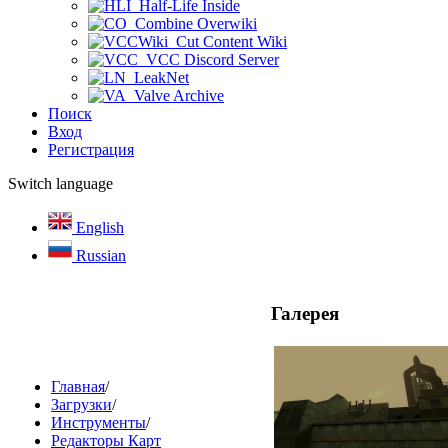
Half-Life Inside
Combine Overwiki
Cut Content Wiki
VCC Discord Server
LeakNet
Valve Archive
Поиск
Вход
Регистрация
Switch language
English
Russian
Галерея
Главная
/
Загрузки
/
Инструменты
/
Редакторы Карт