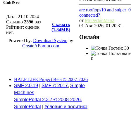
GoldSrc
are rooftops10 and sniper_
connected?
Дата: 21.10.2024
от
MrDeclanMan2
Скачано
2396
раз
Скачать
01 Авг 2026, 01:20:31
Рейтинг: оценок
(1.84MB)
нет.
Онлайн
Powered by:
Download System
by
CreateAForum.com
Гостей: 30
Пользовате
0
HALF-LIFE Project Beta © 2007-2026
SMF 2.0.19
|
SMF © 2017
,
Simple
Machines
SimplePortal 2.3.7 © 2008-2026,
SimplePortal
|
Условия и политика