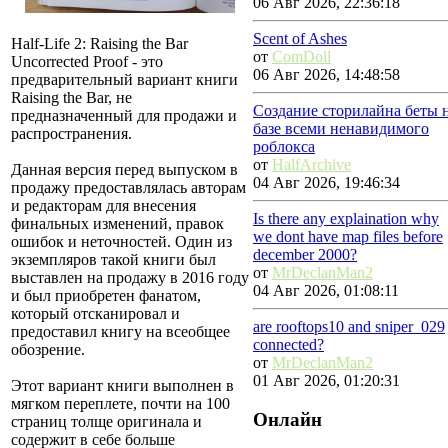
06 Авг 2026, 22:36:18
Scent of Ashes
Half-Life 2: Raising the Bar
от
ComDoll
Uncorrected Proof - это
06 Авг 2026, 14:48:58
предварительный вариант книги
Raising the Bar, не
Создание сторилайна беты 
предназначенный для продажи и
базе всеми ненавидимого
распространения.
роблокса
от
HalfArchive
Данная версия перед выпуском в
04 Авг 2026, 19:46:34
продажу предоставлялась авторам
и редакторам для внесения
Is there any explaination why
финальных изменений, правок
we dont have map files before
ошибок и неточностей. Один из
december 2000?
экземпляров такой книги был
от
MrDeclanMan2
выставлен на продажу в 2016 году
04 Авг 2026, 01:08:11
и был приобретен фанатом,
который отсканировал и
are rooftops10 and sniper_029
предоставил книгу на всеобщее
connected?
обозрение.
от
MrDeclanMan2
01 Авг 2026, 01:20:31
Этот вариант книги выполнен в
мягком переплете, почти на 100
Онлайн
страниц толще оригинала и
содержит в себе больше