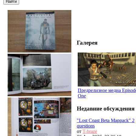
Галерея
Предрелизное медиа Episod
One
Недавние обсуждения
"Lost Coast Beta Mappack" 2
questions
от
T-braze