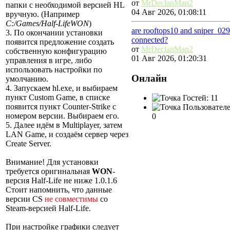
от
MrDeclanMan2
папки с необходимой версией HL
04 Авг 2026, 01:08:11
вручную. (Например
C:/Games/Half-LifeWON
)
are rooftops10 and sniper_029
3. По окончании установки
connected?
появится предложение создать
от
MrDeclanMan2
собственную конфигурацию
01 Авг 2026, 01:20:31
управления в игре, либо
использовать настройки по
Онлайн
умолчанию.
4. Запускаем hl.exe, и выбираем
пункт Custom Game, в списке
Гостей: 11
появится пункт Counter-Strike с
Пользователе
номером версии. Выбираем его.
0
5. Далее идём в Multiplayer, затем
LAN Game, и создаём сервер через
Create Server.
Внимание! Для установки
требуется оригинальная
WON
-
версия Half-Life не ниже 1.0.1.6
Стоит напомнить, что данные
версии CS
не совместимы
со
Steam-версией Half-Life.
При настройке графики следует