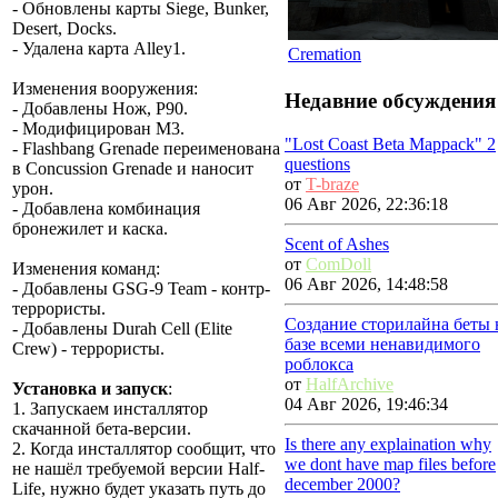
- Обновлены карты Siege, Bunker,
Desert, Docks.
- Удалена карта Alley1.
Cremation
Изменения вооружения
:
Недавние обсуждения
- Добавлены Нож, P90.
- Модифицирован M3.
"Lost Coast Beta Mappack" 2
- Flashbang Grenade переименована
questions
в Concussion Grenade и наносит
от
T-braze
урон.
06 Авг 2026, 22:36:18
- Добавлена комбинация
бронежилет и каска.
Scent of Ashes
от
ComDoll
Изменения команд
:
06 Авг 2026, 14:48:58
- Добавлены GSG-9 Team - контр-
террористы.
Создание сторилайна беты 
- Добавлены Durah Cell (Elite
базе всеми ненавидимого
Crew) - террористы.
роблокса
от
HalfArchive
Установка и запуск
:
04 Авг 2026, 19:46:34
1. Запускаем инсталлятор
скачанной бета-версии.
Is there any explaination why
2. Когда инсталлятор сообщит, что
we dont have map files before
не нашёл требуемой версии Half-
december 2000?
Life, нужно будет указать путь до