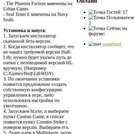
Онлайн
- The Phoenix Faction заменены на
Urban Camo.
Гостей: 17
- Seal Team 6 заменены на Navy
Пользователе
Seals.
2
Сейчас на
Установка и запуск
:
форуме:
1. Запускаем инсталлятор
скачанной бета-версии.
wasteland
2. Когда инсталлятор сообщит, что
не нашёл требуемой версии Half-
Life, нужно будет указать путь до
папки с необходимой версией HL
вручную. (Например
C:/Games/Half-LifeWON
)
3. По окончании установки
появится предложение создать
собственную конфигурацию
управления в игре, либо
использовать настройки по
умолчанию.
4. Запускаем hl.exe, и выбираем
пункт Custom Game, в списке
появится пункт Counter-Strike с
номером версии. Выбираем его.
5. Далее идём в Multiplayer, затем