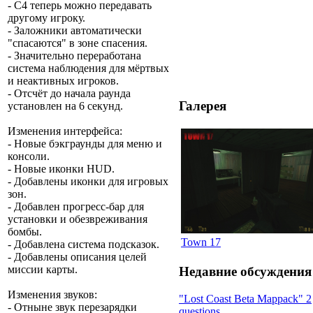
- С4 теперь можно передавать
другому игроку.
- Заложники автоматически
"спасаются" в зоне спасения.
- Значительно переработана
система наблюдения для мёртвых
и неактивных игроков.
- Отсчёт до начала раунда
Галерея
установлен на 6 секунд.
Изменения интерфейса
:
- Новые бэкграунды для меню и
консоли.
- Новые иконки HUD.
- Добавлены иконки для игровых
зон.
- Добавлен прогресс-бар для
установки и обезвреживания
бомбы.
Town 17
- Добавлена система подсказок.
- Добавлены описания целей
миссии карты.
Недавние обсуждения
Изменения звуков
:
"Lost Coast Beta Mappack" 2
- Отныне звук перезарядки
questions