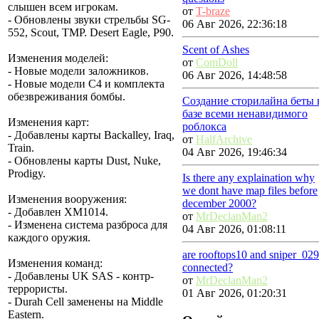
слышен всем игрокам.
от
T-braze
- Обновлены звуки стрельбы SG-
06 Авг 2026, 22:36:18
552, Scout, TMP. Desert Eagle, P90.
Scent of Ashes
Изменения моделей
:
от
ComDoll
- Новые модели заложников.
06 Авг 2026, 14:48:58
- Новые модели С4 и комплекта
обезвреживания бомбы.
Создание сторилайна беты 
базе всеми ненавидимого
Изменения карт
:
роблокса
- Добавлены карты Backalley, Iraq,
от
HalfArchive
Train.
04 Авг 2026, 19:46:34
- Обновлены карты Dust, Nuke,
Prodigy.
Is there any explaination why
we dont have map files before
Изменения вооружения
:
december 2000?
- Добавлен XM1014.
от
MrDeclanMan2
- Изменена система разброса для
04 Авг 2026, 01:08:11
каждого оружия.
are rooftops10 and sniper_029
Изменения команд
:
connected?
- Добавлены UK SAS - контр-
от
MrDeclanMan2
террористы.
01 Авг 2026, 01:20:31
- Durah Cell заменены на Middle
Eastern.