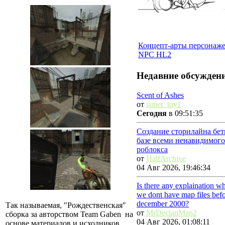
Концепт-арты персонаже
NPC HL2
Недавние обсужден
Scent of Ashes
от
super_toy1
Сегодня
в 09:51:35
Создание сторилайна бет
базе всеми ненавидимого
роблокса
от
HalfArchive
04 Авг 2026, 19:46:34
Is there any explaination w
we dont have map files bef
december 2000?
Так называемая, "Рождественская"
от
MrDeclanMan2
сборка за авторством Team Gaben на
04 Авг 2026, 01:08:11
основе материалов и исходников