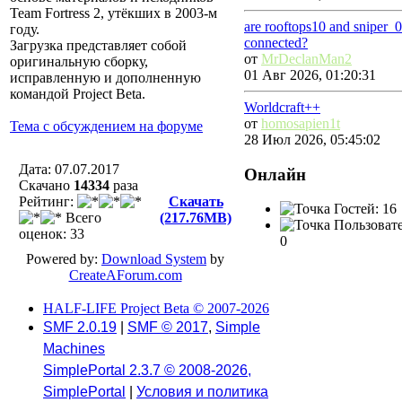
Team Fortress 2, утёкших в 2003-м
are rooftops10 and sniper_
году.
connected?
Загрузка представляет собой
от
MrDeclanMan2
оригинальную сборку,
01 Авг 2026, 01:20:31
исправленную и дополненную
командой Project Beta.
Worldcraft++
от
homosapien1t
Тема с обсуждением на форуме
28 Июл 2026, 05:45:02
Дата: 07.07.2017
Онлайн
Скачано
14334
разa
Рейтинг:
Скачать
Гостей: 16
Всего
(217.76MB)
Пользовате
оценок: 33
0
Powered by:
Download System
by
CreateAForum.com
HALF-LIFE Project Beta © 2007-2026
SMF 2.0.19
|
SMF © 2017
,
Simple
Machines
SimplePortal 2.3.7 © 2008-2026,
SimplePortal
|
Условия и политика