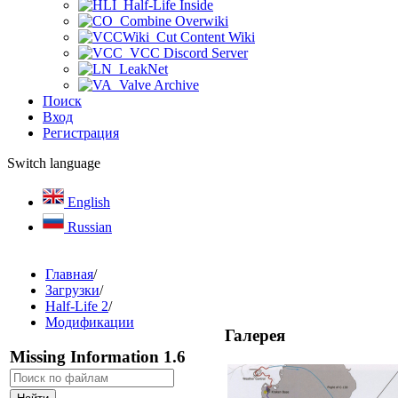
Half-Life Inside
Combine Overwiki
Cut Content Wiki
VCC Discord Server
LeakNet
Valve Archive
Поиск
Вход
Регистрация
Switch language
English
Russian
Главная
/
Загрузки
/
Half-Life 2
/
Модификации
Галерея
Missing Information 1.6