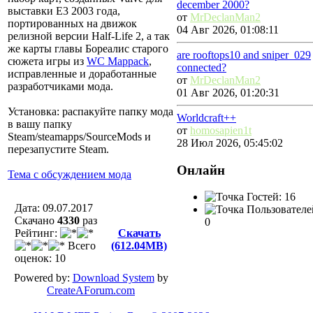
december 2000?
выставки E3 2003 года,
от
MrDeclanMan2
портированных на движок
04 Авг 2026, 01:08:11
релизной версии Half-Life 2, а так
же карты главы Бореалис старого
are rooftops10 and sniper_029
сюжета игры из
WC Mappack
,
connected?
исправленные и доработанные
от
MrDeclanMan2
разработчиками мода.
01 Авг 2026, 01:20:31
Установка: распакуйте папку мода
Worldcraft++
в вашу папку
от
homosapien1t
Steam/steamapps/SourceMods и
28 Июл 2026, 05:45:02
перезапустите Steam.
Онлайн
Тема с обсуждением мода
Гостей: 16
Дата: 09.07.2017
Пользователе
Скачано
4330
раз
0
Рейтинг:
Скачать
Всего
(612.04MB)
оценок: 10
Powered by:
Download System
by
CreateAForum.com