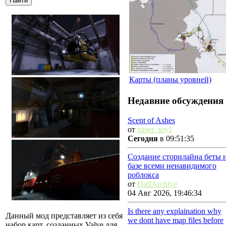
Карты (планы уровней)
Недавние обсуждения
Scent of Ashes
от
super_toy1
Сегодня
в 09:51:35
Создание сторилайна беты 
базе всеми ненавидимого
роблокса
от
HalfArchive
04 Авг 2026, 19:46:34
Is there any explaination why
Данный мод представляет из себя
we dont have map files before
набор карт, созданных Valve для