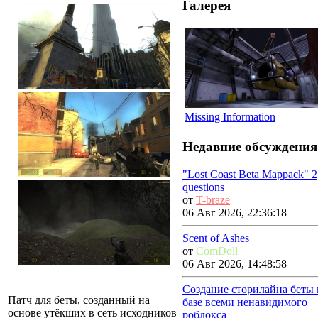
Галерея
Missing Information
Недавние обсуждения
"Lost Coast Beta Mappack" 2
questions
от
T-braze
06 Авг 2026, 22:36:18
Scent of Ashes
от
ComDoll
06 Авг 2026, 14:48:58
Создание сторилайна беты 
Патч для беты, созданный на
базе всеми ненавидимого
основе утёкших в сеть исходников
роблокса