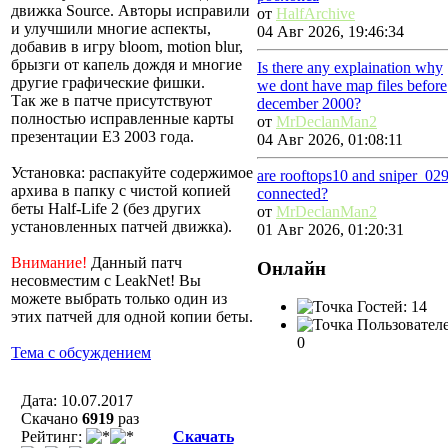
движка Source. Авторы исправили
от
HalfArchive
и улучшили многие аспекты,
04 Авг 2026, 19:46:34
добавив в игру bloom, motion blur,
брызги от капель дождя и многие
Is there any explaination why
другие графические фишки.
we dont have map files before
Так же в патче присутствуют
december 2000?
полностью исправленные карты
от
MrDeclanMan2
презентации E3 2003 года.
04 Авг 2026, 01:08:11
Установка: распакуйте содержимое
are rooftops10 and sniper_02
архива в папку с чистой копией
connected?
беты Half-Life 2 (без других
от
MrDeclanMan2
установленных патчей движка).
01 Авг 2026, 01:20:31
Внимание!
Данный патч
Онлайн
несовместим с LeakNet! Вы
можете выбрать только один из
Гостей: 14
этих патчей для одной копии беты.
Пользователе
0
Тема с обсуждением
Дата: 10.07.2017
Скачано
6919
раз
Рейтинг:
Скачать