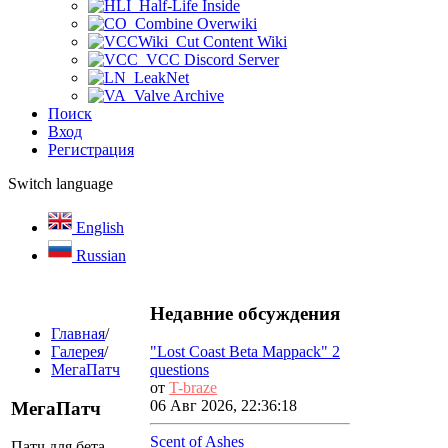
Half-Life Inside
Combine Overwiki
Cut Content Wiki
VCC Discord Server
LeakNet
Valve Archive
Поиск
Вход
Регистрация
Switch language
English
Russian
Недавние обсуждения
Главная
/
Галерея
/
"Lost Coast Beta Mappack" 2
МегаПатч
questions
от
T-braze
06 Авг 2026, 22:36:18
МегаПатч
Scent of Ashes
Патч для бета