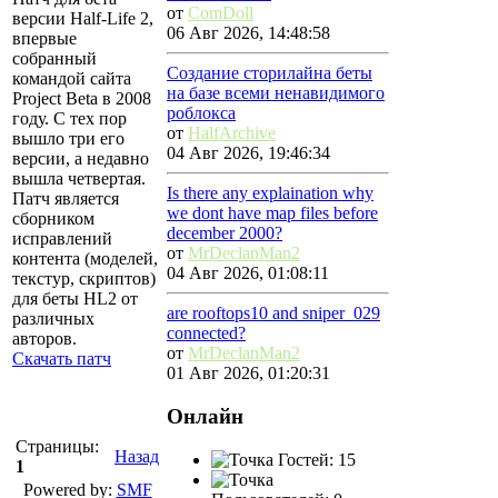
от
ComDoll
версии Half-Life 2,
06 Авг 2026, 14:48:58
впервые
собранный
Создание сторилайна беты
командой сайта
на базе всеми ненавидимого
Project Beta в 2008
роблокса
году. С тех пор
от
HalfArchive
вышло три его
04 Авг 2026, 19:46:34
версии, а недавно
вышла четвертая.
Is there any explaination why
Патч является
we dont have map files before
сборником
december 2000?
исправлений
от
MrDeclanMan2
контента (моделей,
04 Авг 2026, 01:08:11
текстур, скриптов)
для беты HL2 от
are rooftops10 and sniper_029
различных
connected?
авторов.
от
MrDeclanMan2
Скачать патч
01 Авг 2026, 01:20:31
Онлайн
Страницы:
Назад
Гостей: 15
1
Powered by:
SMF