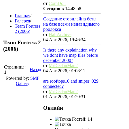
от
ComDoll
Сегодня
в 14:48:58
Главная
/
Создание сторилайна беты
Галерея
/
на базе всеми ненавидимого
Team Fortress
роблокса
2 (2006)
от
HalfArchive
04 Авг 2026, 19:46:34
Team Fortress 2
(2006)
Is there any explaination why
we dont have map files before
december 2000?
от
MrDeclanMan2
Страницы:
Назад
04 Авг 2026, 01:08:11
1
Powered by:
SMF
are rooftops10 and sniper_029
Gallery
connected?
от
MrDeclanMan2
01 Авг 2026, 01:20:31
Онлайн
Гостей: 14