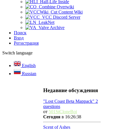
Half-Life Inside
Combine Overwiki
Cut Content Wiki
VCC Discord Server
LeakNet
Valve Archive
Поиск
Вход
Регистрация
Switch language
English
Russian
Недавние обсуждения
"Lost Coast Beta Mappack" 2
questions
от
501StCloneBoi
Сегодня
в 16:26:38
Scent of Ashes