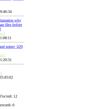
9:46:34
plaination why
p files before
?
an2
1:08:11
 and sniper_029
an2
1:20:31
1t
05:45:02
Гостей: 12
телей: 0