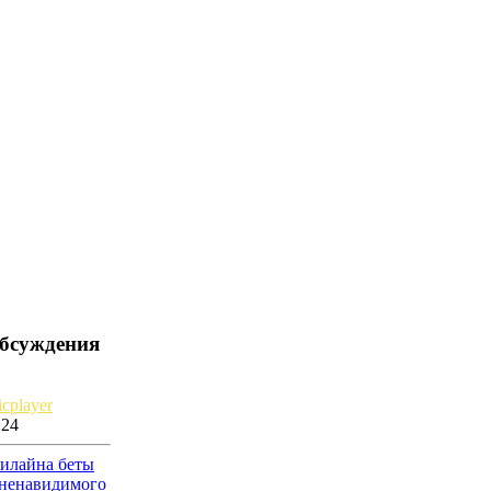
обсуждения
cplayer
:24
рилайна беты
 ненавидимого