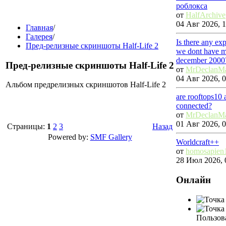
роблокса
от
HalfArchive
04 Авг 2026, 1
Главная
/
Галерея
/
Is there any ex
Пред-релизные скриншоты Half-Life 2
we dont have ma
december 2000
Пред-релизные скриншоты Half-Life 2
от
MrDeclanM
04 Авг 2026, 0
Альбом предрелизных скриншотов Half-Life 2
are rooftops10
connected?
от
MrDeclanM
01 Авг 2026, 0
Страницы:
1
2
3
Назад
Powered by:
SMF Gallery
Worldcraft++
от
homosapien
28 Июл 2026, 
Онлайн
Пользова