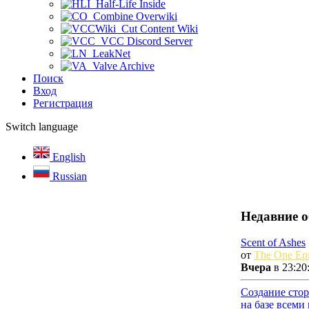
Half-Life Inside
Combine Overwiki
Cut Content Wiki
VCC Discord Server
LeakNet
Valve Archive
Поиск
Вход
Регистрация
Switch language
English
Russian
Недавние 
Scent of Ashes
от
The One Epi
Вчера
в 23:20
Создание сто
на базе всеми