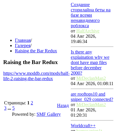
Создание
сторилайна беты на
базе всеми
ненавидимого
роблокса
от
HalfArchive
04 Авг 2026,
Главная
/
19:46:34
Галерея
/
Raising the Bar Redux
Is there any
explaination why we
Raising the Bar Redux
dont have map files
before december
2000?
https://www.moddb.com/mods/half-
от
MrDeclanMan2
life-2-raising-the-bar-redux
04 Авг 2026, 01:08:11
are rooftops10 and
sniper_029 connected?
Страницы:
1
2
от
MrDeclanMan2
Назад
3
...
5
01 Авг 2026,
Powered by:
SMF Gallery
01:20:31
Worldcraft++
от
homosapien1t