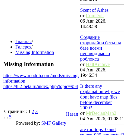
Scent of Ashes
от
ComDoll
06 Авг 2026,
14:48:58
Создание
Главная
/
сторилайна беты на
Галерея
/
базе всеми
Missing Information
ненавидимого
роблокса
Missing Information
от
HalfArchive
04 Авг 2026,
19:46:34
https://www.moddb.com/mods/missing-
information
Is there any
https://hl2-beta.ru/index.php?topic=954
explaination why we
dont have map files
before december
2000?
Страницы:
1
2
3
от
MrDeclanMan2
Назад
...
5
04 Авг 2026, 01:08:11
Powered by:
SMF Gallery
are rooftops10 and
sniper_029 connected?