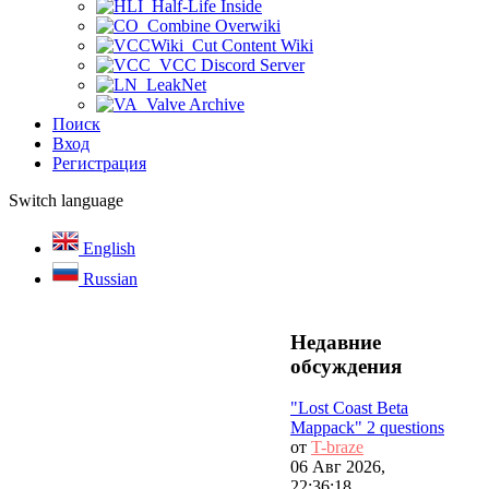
Half-Life Inside
Combine Overwiki
Cut Content Wiki
VCC Discord Server
LeakNet
Valve Archive
Поиск
Вход
Регистрация
Switch language
English
Russian
Недавние
обсуждения
"Lost Coast Beta
Mappack" 2 questions
от
T-braze
06 Авг 2026,
22:36:18