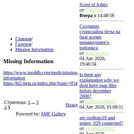
Scent of Ashes
от
ComDoll
Вчера
в 14:48:58
Создание
сторилайна беты на
базе всеми
Главная
/
ненавидимого
Галерея
/
роблокса
Missing Information
от
HalfArchive
04 Авг 2026,
Missing Information
19:46:34
https://www.moddb.com/mods/missing-
Is there any
information
explaination why we
https://hl2-beta.ru/index.php?topic=954
dont have map files
before december
2000?
от
MrDeclanMan2
Страницы:
1
...
3
Назад
04 Авг 2026, 01:08:11
4
5
Powered by:
SMF Gallery
are rooftops10 and
sniper_029 connected?
от
MrDeclanMan2
01 Авг 2026,