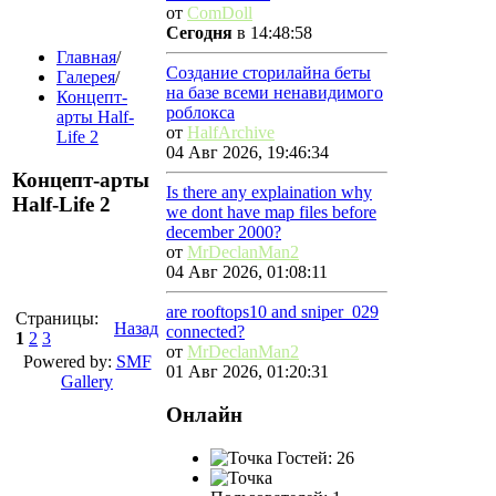
от
ComDoll
Сегодня
в 14:48:58
Главная
/
Создание сторилайна беты
Галерея
/
на базе всеми ненавидимого
Концепт-
роблокса
арты Half-
от
HalfArchive
Life 2
04 Авг 2026, 19:46:34
Концепт-арты
Is there any explaination why
Half-Life 2
we dont have map files before
december 2000?
от
MrDeclanMan2
04 Авг 2026, 01:08:11
are rooftops10 and sniper_029
Страницы:
Назад
connected?
1
2
3
от
MrDeclanMan2
Powered by:
SMF
01 Авг 2026, 01:20:31
Gallery
Онлайн
Гостей: 26