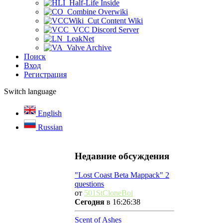
Half-Life Inside
Combine Overwiki
Cut Content Wiki
VCC Discord Server
LeakNet
Valve Archive
Поиск
Вход
Регистрация
Switch language
English
Russian
Недавние обсуждения
"Lost Coast Beta Mappack" 2
questions
от
501StCloneBoi
Сегодня
в 16:26:38
Scent of Ashes