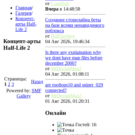
от
ComDoll
Главная
/
Вчера
в 14:48:58
Галерея
/
Концепт-
Создание сторилайна беты
арты Half-
на базе всеми ненавидимого
Life 2
роблокса
от
HalfArchive
Концепт-арты
04 Авг 2026, 19:46:34
Half-Life 2
Is there any explaination why
we dont have map files before
december 2000?
от
MrDeclanMan2
04 Авг 2026, 01:08:11
Страницы:
Назад
1
2
3
are rooftops10 and sniper_029
connected?
Powered by:
SMF
от
MrDeclanMan2
Gallery
01 Авг 2026, 01:20:31
Онлайн
Гостей: 16