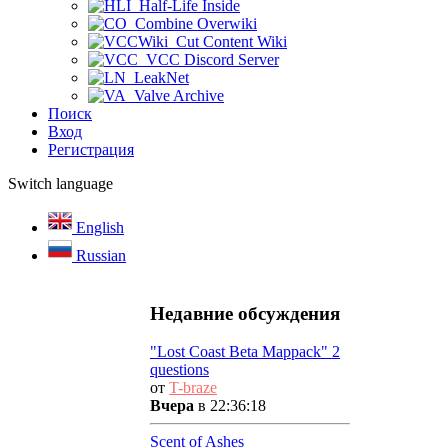
Half-Life Inside
Combine Overwiki
Cut Content Wiki
VCC Discord Server
LeakNet
Valve Archive
Поиск
Вход
Регистрация
Switch language
English
Russian
Недавние обсуждения
"Lost Coast Beta Mappack" 2
questions
от
T-braze
Вчера
в 22:36:18
Scent of Ashes