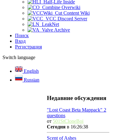
Half-Life Inside
Combine Overwiki
Cut Content Wiki
VCC Discord Server
LeakNet
Valve Archive
Поиск
Вход
Регистрация
Switch language
English
Russian
Недавние обсуждения
"Lost Coast Beta Mappack" 2
questions
от
501StCloneBoi
Сегодня
в 16:26:38
Scent of Ashes