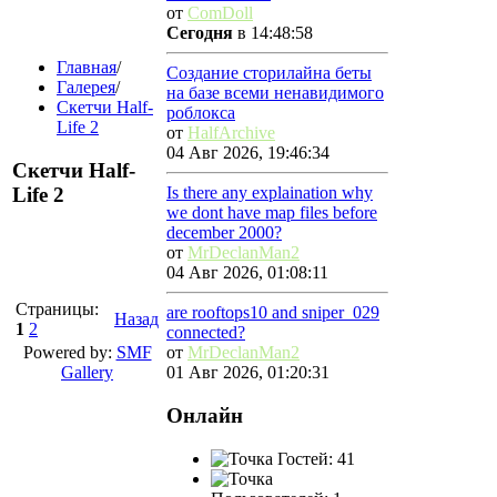
от
ComDoll
Сегодня
в 14:48:58
Главная
/
Создание сторилайна беты
Галерея
/
на базе всеми ненавидимого
Скетчи Half-
роблокса
Life 2
от
HalfArchive
04 Авг 2026, 19:46:34
Скетчи Half-
Life 2
Is there any explaination why
we dont have map files before
december 2000?
от
MrDeclanMan2
04 Авг 2026, 01:08:11
Страницы:
are rooftops10 and sniper_029
Назад
1
2
connected?
Powered by:
SMF
от
MrDeclanMan2
Gallery
01 Авг 2026, 01:20:31
Онлайн
Гостей: 41