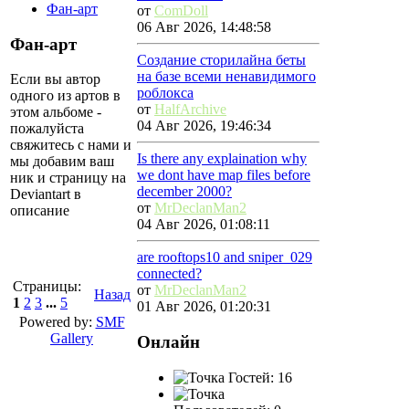
Фан-арт
от
ComDoll
06 Авг 2026, 14:48:58
Фан-арт
Создание сторилайна беты
на базе всеми ненавидимого
Если вы автор
роблокса
одного из артов в
от
HalfArchive
этом альбоме -
04 Авг 2026, 19:46:34
пожалуйста
свяжитесь с нами и
Is there any explaination why
мы добавим ваш
we dont have map files before
ник и страницу на
december 2000?
Deviantart в
от
MrDeclanMan2
описание
04 Авг 2026, 01:08:11
are rooftops10 and sniper_029
connected?
Страницы:
от
MrDeclanMan2
Назад
1
2
3
...
5
01 Авг 2026, 01:20:31
Powered by:
SMF
Gallery
Онлайн
Гостей: 16