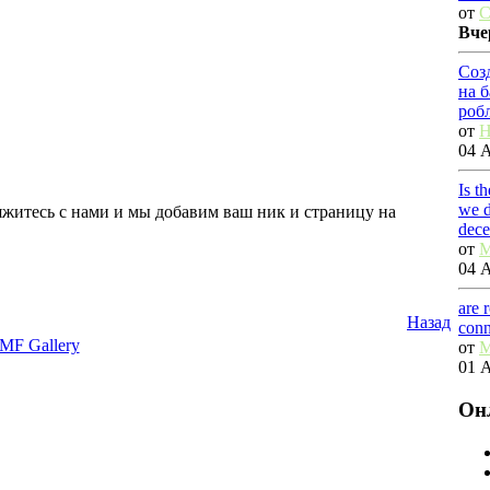
от
C
Вче
Соз
на 
роб
от
H
04 А
Is t
we d
вяжитесь с нами и мы добавим ваш ник и страницу на
dec
от
M
04 А
are 
Назад
conn
MF Gallery
от
M
01 А
Он