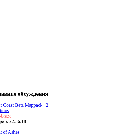
давние обсуждения
t Coast Beta Mappack" 2
tions
-braze
ра
в 22:36:18
t of Ashes