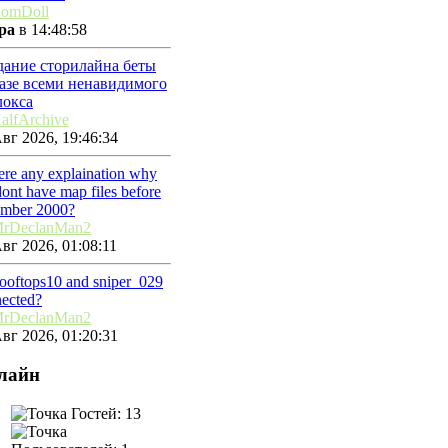
omDoll
ра
в 14:48:58
дание сторилайна беты
базе всеми ненавидимого
локса
alfArchive
вг 2026, 19:46:34
here any explaination why
ont have map files before
ember 2000?
rDeclanMan2
вг 2026, 01:08:11
rooftops10 and sniper_029
ected?
rDeclanMan2
вг 2026, 01:20:31
лайн
Гостей: 13