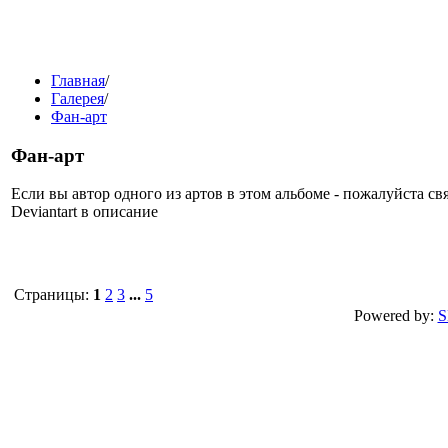
Главная
/
Галерея
/
Фан-арт
Фан-арт
Если вы автор одного из артов в этом альбоме - пожалуйста с
Deviantart в описание
Страницы:
1
2
3
...
5
Powered by:
S