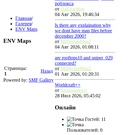
роблокса
от
HalfArchive
04 Авг 2026, 19:46:34
Главная
/
Галерея
/
Is there any explaination why
ENV Maps
we dont have map files before
december 2000?
ENV Maps
от
MrDeclanMan2
04 Авг 2026, 01:08:11
are rooftops10 and sniper_029
connected?
Страницы:
от
MrDeclanMan2
Назад
1
01 Авг 2026, 01:20:31
Powered by:
SMF Gallery
Worldcraft++
от
homosapien1t
28 Июл 2026, 05:45:02
Онлайн
Гостей: 11
Пользователей: 0