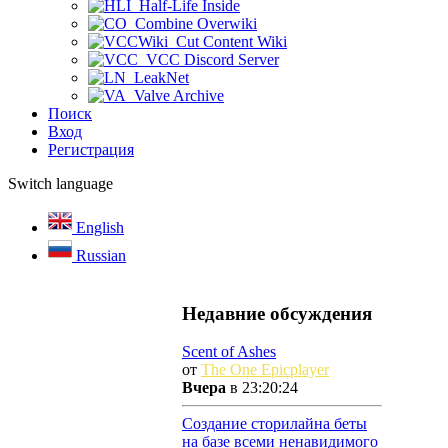
Half-Life Inside
Combine Overwiki
Cut Content Wiki
VCC Discord Server
LeakNet
Valve Archive
Поиск
Вход
Регистрация
Switch language
English
Russian
Недавние обсуждения
Scent of Ashes
от
The One Epicplayer
Вчера
в 23:20:24
Создание сторилайна беты
на базе всеми ненавидимого