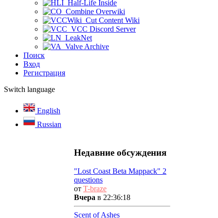
Half-Life Inside
Combine Overwiki
Cut Content Wiki
VCC Discord Server
LeakNet
Valve Archive
Поиск
Вход
Регистрация
Switch language
English
Russian
Недавние обсуждения
"Lost Coast Beta Mappack" 2
questions
от
T-braze
Вчера
в 22:36:18
Scent of Ashes