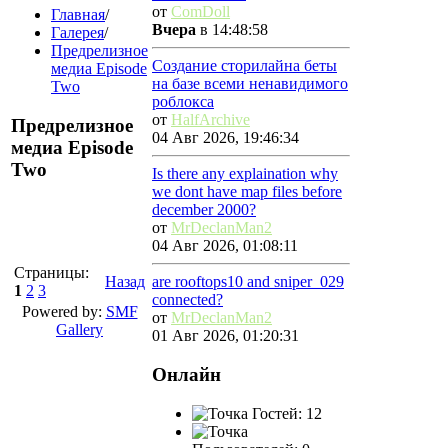
от
ComDoll
Главная
/
Вчера
в 14:48:58
Галерея
/
Предрелизное
Создание сторилайна беты
медиа Episode
на базе всеми ненавидимого
Two
роблокса
от
HalfArchive
Предрелизное
04 Авг 2026, 19:46:34
медиа Episode
Two
Is there any explaination why
we dont have map files before
december 2000?
от
MrDeclanMan2
04 Авг 2026, 01:08:11
Страницы:
Назад
are rooftops10 and sniper_029
1
2
3
connected?
Powered by:
SMF
от
MrDeclanMan2
Gallery
01 Авг 2026, 01:20:31
Онлайн
Гостей: 12