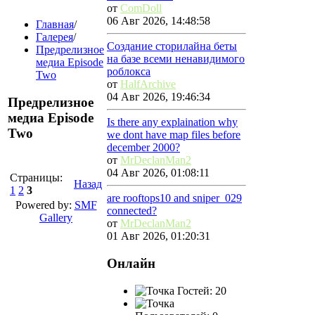
от
ComDoll
06 Авг 2026, 14:48:58
Главная
/
Галерея
/
Создание сторилайна беты
Предрелизное
на базе всеми ненавидимого
медиа Episode
роблокса
Two
от
HalfArchive
04 Авг 2026, 19:46:34
Предрелизное
медиа Episode
Is there any explaination why
Two
we dont have map files before
december 2000?
от
MrDeclanMan2
04 Авг 2026, 01:08:11
Страницы:
Назад
1
2
3
are rooftops10 and sniper_029
Powered by:
SMF
connected?
Gallery
от
MrDeclanMan2
01 Авг 2026, 01:20:31
Онлайн
Гостей: 20