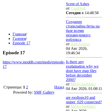
Scent of Ashes
от
ComDoll
Сегодня
в 14:48:58
Создание
сторилайна беты на
базе всеми
Главная
/
ненавидимого
Галерея
/
роблокса
Episode 17
от
HalfArchive
04 Авг 2026,
Episode 17
19:46:34
Is there any
https://www.moddb.com/mods/episode-
explaination why we
17
dont have map files
before december
2000?
от
MrDeclanMan2
Страницы:
1
2
Назад
04 Авг 2026, 01:08:11
Powered by:
SMF Gallery
are rooftops10 and
sniper_029 connected?
от
MrDeclanMan2
01 Авг 2026,