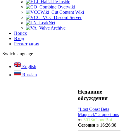
Half-Life Inside
Combine Overwiki
Cut Content Wiki
VCC Discord Server
LeakNet
Valve Archive
Поиск
Вход
Регистрация
Switch language
English
Russian
Недавние
обсуждения
"Lost Coast Beta
Mappack" 2 questions
от
501StCloneBoi
Сегодня
в 16:26:38