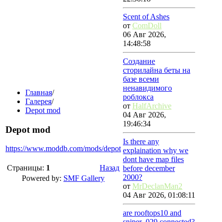
Scent of Ashes
от
ComDoll
06 Авг 2026,
14:48:58
Создание
сторилайна беты на
базе всеми
ненавидимого
Главная
/
роблокса
Галерея
/
от
HalfArchive
Depot mod
04 Авг 2026,
19:46:34
Depot mod
Is there any
https://www.moddb.com/mods/depot
explaination why we
dont have map files
Страницы:
1
Назад
before december
2000?
Powered by:
SMF Gallery
от
MrDeclanMan2
04 Авг 2026, 01:08:11
are rooftops10 and
sniper_029 connected?