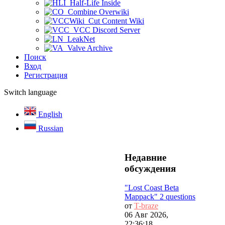
Half-Life Inside
Combine Overwiki
Cut Content Wiki
VCC Discord Server
LeakNet
Valve Archive
Поиск
Вход
Регистрация
Switch language
English
Russian
Недавние
обсуждения
"Lost Coast Beta
Mappack" 2 questions
от
T-braze
06 Авг 2026,
22:36:18